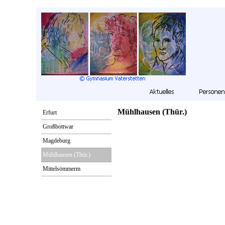
Mühlhausen (Thür.)
Erfurt
Großbottwar
Magdeburg
Mühlhausen (Thür.)
Mittelsömmerm