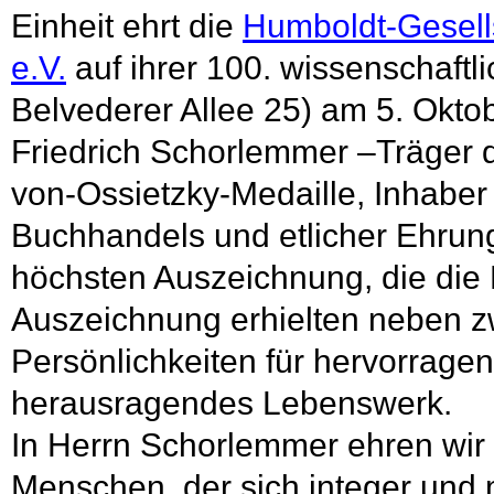
Einheit ehrt die
Humboldt-
Gesell
e.V.
auf ihrer 100. wissenschaft
Belvederer Allee 25) am 5. Okto
Friedrich Schorlemmer –Träger 
von-
Ossietzky-
Medaille, Inhabe
Buchhandels und etlicher Ehrun
höchsten Auszeichnung, die die
Auszeichnung erhielten neben 
Persönlichkeiten für hervorrage
herausragendes Lebenswerk.
In Herrn Schorlemmer ehren wir
Menschen, der sich integer und